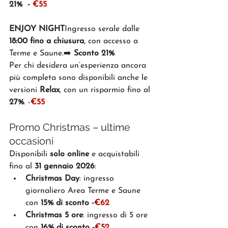
21%  -
 €55
ENJOY NIGHT
Ingresso serale dalle 
18:00 fino a chiusura
, con accesso a 
Terme e Saune.➡️ 
Sconto 21%
Per chi desidera un’esperienza ancora 
più completa sono disponibili anche le 
versioni 
Relax
, con un risparmio fino al 
27%
. -
€55
Promo Christmas – ultime 
occasioni
Disponibili 
solo online
 e acquistabili 
fino al 
31 gennaio 2026
:
Christmas Day
: ingresso 
giornaliero Area Terme e Saune 
con 
15% di sconto -
€62
Christmas 5 ore
: ingresso di 5 ore 
con 
16% di sconto -
€52