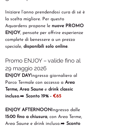
Iniziare l’anno prendendosi cura di sé è 
la scelta migliore. Per questo 
Aquardens propone le 
nuove PROMO 
ENJOY
, pensate per offrire esperienze 
complete di benessere a un prezzo 
speciale, 
disponibili solo online
.
Promo ENJOY – valide fino al 
29 maggio 2026
ENJOY DAY
Ingresso giornaliero al 
Parco Termale con accesso a 
Area 
Terme, Area Saune
 e 
drink classic 
incluso
.➡️ 
Sconto 19% -
 €65
ENJOY AFTERNOON
Ingresso dalle 
15:00 fino a chiusura
, con Area Terme, 
Area Saune e drink incluso.➡️ 
Sconto 