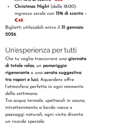
Christmas Night
 (dalle 18:00): 
ingresso serale con 
15% di sconto -
€48
Biglietti utilizzabili entro il 
31 gennaio 
2026
.
Un’esperienza per tutti
Che tu voglia trascorrere una 
giornata 
di totale relax
, un 
pomeriggio 
rigenerante
 o una 
serata suggestiva 
tra vapori e luci
, Aquardens offre 
l’atmosfera perfetta in ogni momento 
della settimana.
Tra acqua termale, spettacoli in sauna, 
intrattenimento a bordo vasca e 
paesaggi naturali, ogni visita diventa 
un ricordo speciale.