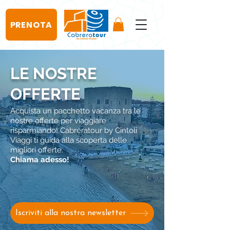
PRENOTA
LE NOSTRE
OFFERTE
Acquista un pacchetto vacanza tra le
nostre offerte per viaggiare
risparmiando! Cabreratour by Cintoli
Viaggi ti guida alla scoperta delle
migliori offerte.
Chiama adesso!
Iscriviti alla nostra newsletter