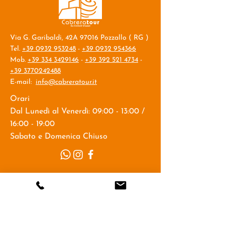
Via G. Garibaldi, 42A 97016 Pozzallo ( RG )
Tel.
+39 0932 953248
-
+39 0932 954366
Mob.
+39 334 3429146
-
+39 392 521 4734
-
+39 3770242488
E-mail:
info@cabreratour.it
Orari
Dal Lunedì al Venerdì: 09:00 - 13:00 /
16:00 - 19:00
Sabato e Domenica Chiuso
Nome
Cognome