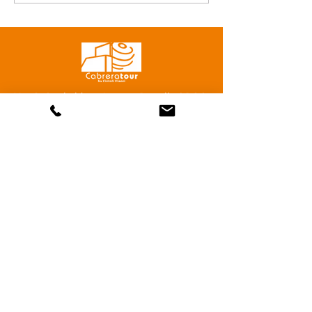
Via G. Garibaldi, 42A 97016 Pozzallo ( RG )
Tel.
+39 0932 953248
-
+39 0932 954366
Mob.
+39 334 3429146
-
+39 392 521 4734
-
+39 3770242488
E-mail:
info@cabreratour.it
Orari
Dal Lunedì al Venerdì: 09:00 - 13:00 /
16:00 - 19:00
Sabato e Domenica Chiuso
Nome