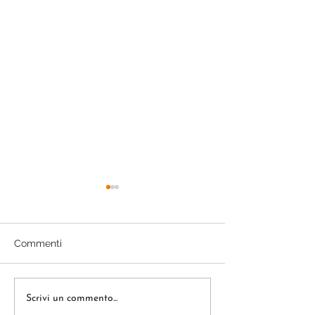
Commenti
CIPRO. LA TERRA DEGLI
Mediterraneo d
Scrivi un commento...
DEI
Civitavecchia