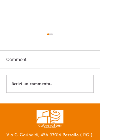
Commenti
Mediterraneo,7 Notti
Mediterraneo,6 
Scrivi un commento...
Via G. Garibaldi, 42A 97016 Pozzallo ( RG )